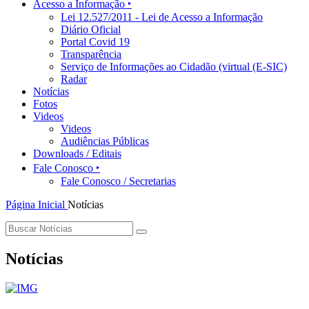
Acesso a Informação ‣
Lei 12.527/2011 - Lei de Acesso a Informação
Diário Oficial
Portal Covid 19
Transparência
Serviço de Informações ao Cidadão (virtual (E-SIC)
Radar
Notícias
Fotos
Videos
Videos
Audiências Públicas
Downloads / Editais
Fale Conosco ‣
Fale Conosco / Secretarias
Página Inicial
Notícias
Notícias