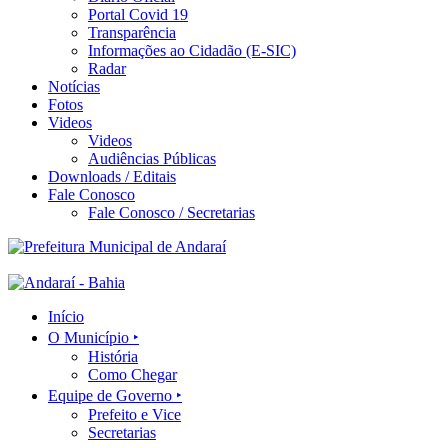
Portal Covid 19
Transparência
Informações ao Cidadão (E-SIC)
Radar
Notícias
Fotos
Videos
Videos
Audiências Públicas
Downloads / Editais
Fale Conosco
Fale Conosco / Secretarias
Início
O Município ‣
História
Como Chegar
Equipe de Governo ‣
Prefeito e Vice
Secretarias