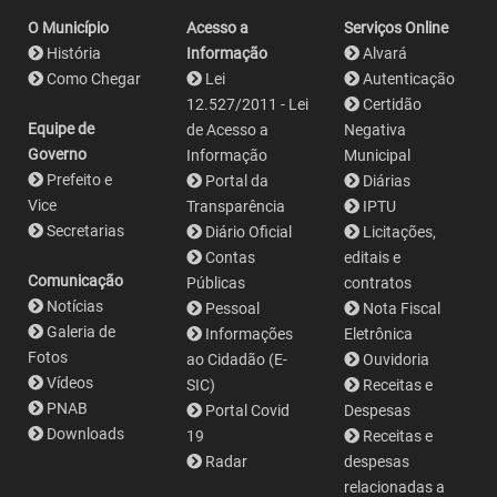
O Município
Acesso a
Serviços Online
História
Informação
Alvará
Como Chegar
Lei
Autenticação
12.527/2011 - Lei
Certidão
Equipe de
de Acesso a
Negativa
Governo
Informação
Municipal
Prefeito e
Portal da
Diárias
Vice
Transparência
IPTU
Secretarias
Diário Oficial
Licitações,
Contas
editais e
Comunicação
Públicas
contratos
Notícias
Pessoal
Nota Fiscal
Galeria de
Informações
Eletrônica
Fotos
ao Cidadão (E-
Ouvidoria
Vídeos
SIC)
Receitas e
PNAB
Portal Covid
Despesas
Downloads
19
Receitas e
Radar
despesas
relacionadas a