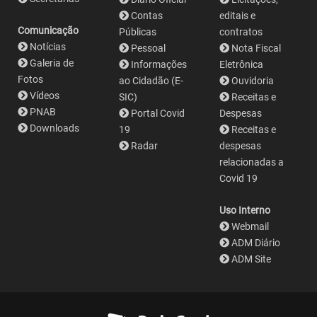
Contas
editais e
Comunicação
Públicas
contratos
Notícias
Pessoal
Nota Fiscal
Galeria de
Informações
Eletrônica
Fotos
ao Cidadão (E-
Ouvidoria
Vídeos
SIC)
Receitas e
PNAB
Portal Covid
Despesas
Downloads
19
Receitas e
Radar
despesas
relacionadas a
Covid 19
Uso Interno
Webmail
ADM Diário
ADM Site