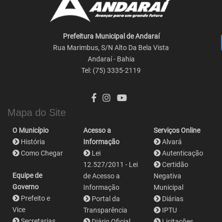
Prefeitura Municipal de Andaraí
Rua Marimbus, S/N Alto Da Bela Vista
Andaraí - Bahia
Tel: (75) 3335-2119
Mapa do Site
O Município
Acesso a
Serviços Online
História
Informação
Alvará
Como Chegar
Lei
Autenticação
12.527/2011 - Lei
Certidão
Equipe de
de Acesso a
Negativa
Governo
Informação
Municipal
Prefeito e
Portal da
Diárias
Vice
Transparência
IPTU
Secretarias
Diário Oficial
Licitações,