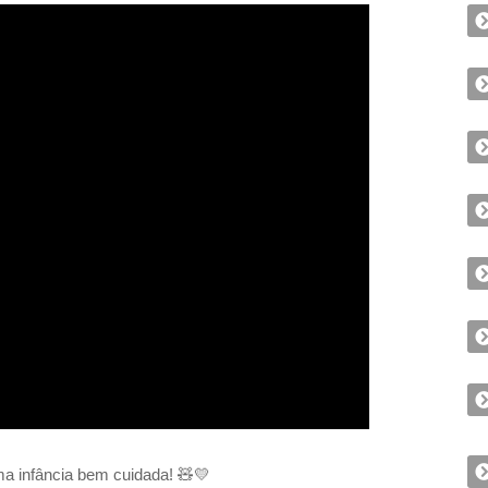
a infância bem cuidada! 🧸💛