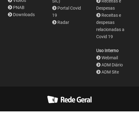
Vídeos
SIC)
Receitas e
PNAB
Portal Covid
Despesas
Downloads
19
Receitas e
Radar
despesas
relacionadas a
Covid 19
Uso Interno
Webmail
ADM Diário
ADM Site