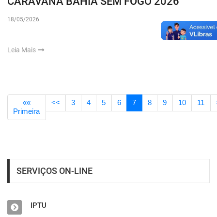
CARAVANA BAHIA SEM FOGO 2026
18/05/2026
Leia Mais
««
<<
3
4
5
6
7
8
9
10
11
Primeira
SERVIÇOS ON-LINE
IPTU