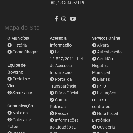
Tel: (75) 3335-2119
Mapa do Site
O Município
Acesso a
Serviços Online
História
Informação
Alvará
Como Chegar
Lei
Autenticação
12.527/2011 - Lei
Certidão
Equipe de
de Acesso a
Negativa
Governo
Informação
Municipal
Prefeito e
Portal da
Diárias
Vice
Transparência
IPTU
Secretarias
Diário Oficial
Licitações,
Contas
editais e
Comunicação
Públicas
contratos
Notícias
Pessoal
Nota Fiscal
Galeria de
Informações
Eletrônica
Fotos
ao Cidadão (E-
Ouvidoria