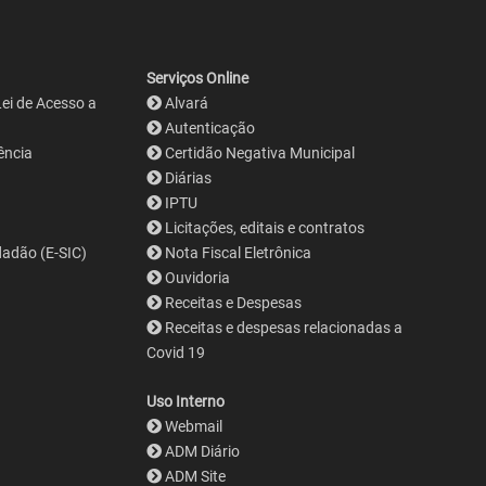
Serviços Online
Lei de Acesso a
Alvará
Autenticação
ência
Certidão Negativa Municipal
Diárias
IPTU
Licitações, editais e contratos
dadão (E-SIC)
Nota Fiscal Eletrônica
Ouvidoria
Receitas e Despesas
Receitas e despesas relacionadas a
Covid 19
Uso Interno
Webmail
ADM Diário
ADM Site