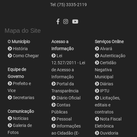
Tel: (75) 3335-2119
Mapa do Site
O Município
Acesso a
Serviços Online
História
Informação
Alvará
Como Chegar
Lei
Autenticação
12.527/2011 - Lei
Certidão
Equipe de
de Acesso a
Negativa
Governo
Informação
Municipal
Prefeito e
Portal da
Diárias
Vice
Transparência
IPTU
Secretarias
Diário Oficial
Licitações,
Contas
editais e
Comunicação
Públicas
contratos
Notícias
Pessoal
Nota Fiscal
Galeria de
Informações
Eletrônica
Fotos
ao Cidadão (E-
Ouvidoria