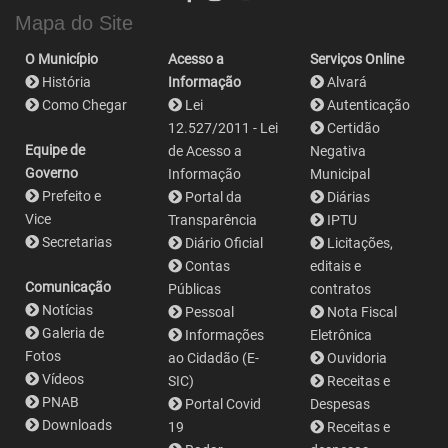
Mapa do Site
O Município
Acesso a
Serviços Online
História
Informação
Alvará
Como Chegar
Lei
Autenticação
12.527/2011 - Lei
Certidão
Equipe de
de Acesso a
Negativa
Governo
Informação
Municipal
Prefeito e
Portal da
Diárias
Vice
Transparência
IPTU
Secretarias
Diário Oficial
Licitações,
Contas
editais e
Comunicação
Públicas
contratos
Notícias
Pessoal
Nota Fiscal
Galeria de
Informações
Eletrônica
Fotos
ao Cidadão (E-
Ouvidoria
Vídeos
SIC)
Receitas e
PNAB
Portal Covid
Despesas
Downloads
19
Receitas e