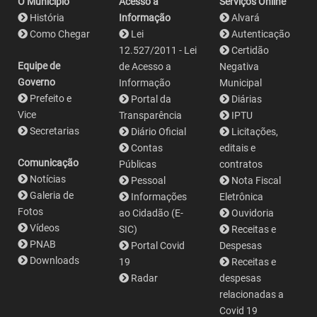
O Município
Acesso a
Serviços Online
História
Informação
Alvará
Como Chegar
Lei
Autenticação
12.527/2011 - Lei
Certidão
Equipe de
de Acesso a
Negativa
Governo
Informação
Municipal
Prefeito e
Portal da
Diárias
Vice
Transparência
IPTU
Secretarias
Diário Oficial
Licitações,
Contas
editais e
Comunicação
Públicas
contratos
Notícias
Pessoal
Nota Fiscal
Galeria de
Informações
Eletrônica
Fotos
ao Cidadão (E-
Ouvidoria
Vídeos
SIC)
Receitas e
PNAB
Portal Covid
Despesas
Downloads
19
Receitas e
Radar
despesas
relacionadas a
Covid 19