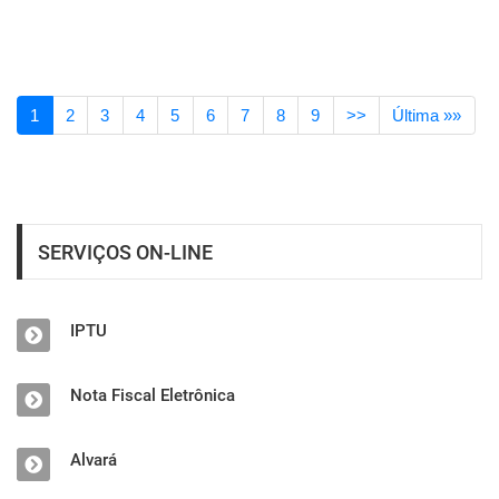
1
2
3
4
5
6
7
8
9
>>
Última »»
SERVIÇOS ON-LINE
IPTU
Nota Fiscal Eletrônica
Alvará